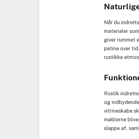
Naturlig
Når du indrette
materialer som
giver rummet e
patina over tid
rustikke atmos
Funktion
Rustik indretn
og indbydende.
vitrineskabe s
møblerne bliver
slappe af, sam