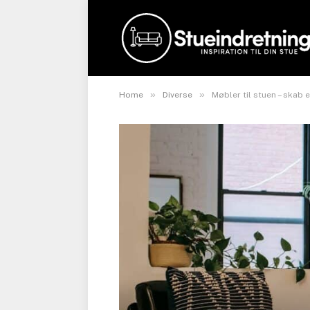
»
»
Home
Diverse
Møbler til stuen – skab 