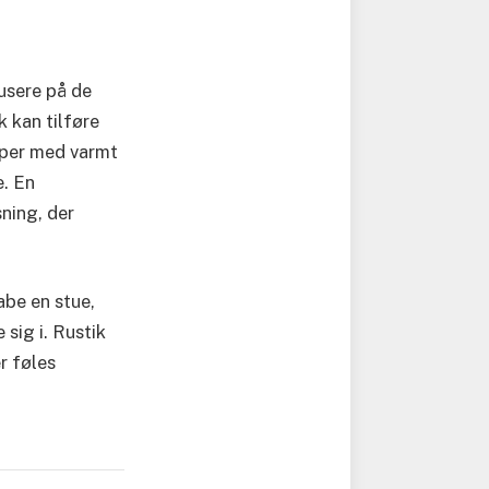
kusere på de
 kan tilføre
mper med varmt
e. En
ning, der
abe en stue,
sig i. Rustik
r føles