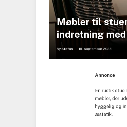
Møbler til stue
indretning med
By
Stefan
15. september 2025
Annonce
En rustik stue
møbler, der uds
hyggelig og i
æstetik.