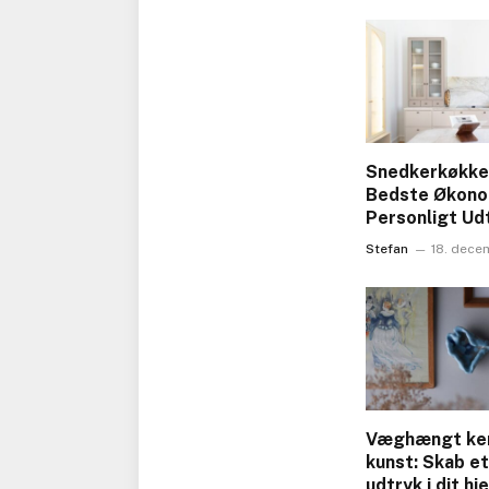
Snedkerkøkke
Bedste Økonom
Personligt Ud
Stefan
18. dece
Væghængt ke
kunst: Skab et
udtryk i dit hj