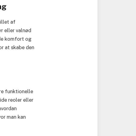
ng
llet af
r eller valnød
åde komfort og
for at skabe den
e funktionelle
de reoler eller
hvordan
hvor man kan