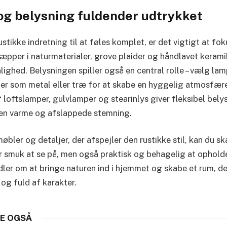
og belysning fuldender udtrykket
ustikke indretning til at føles komplet, er det vigtigt at fo
Tæpper i naturmaterialer, grove plaider og håndlavet keramik
ighed. Belysningen spiller også en central rolle – vælg la
ler som metal eller træ for at skabe en hyggelig atmosfær
 loftslamper, gulvlamper og stearinlys giver fleksibel belys
den varme og afslappede stemning.
bler og detaljer, der afspejler den rustikke stil, kan du sk
r smuk at se på, men også praktisk og behagelig at opholde 
dler om at bringe naturen ind i hjemmet og skabe et rum, de
og fuld af karakter.
E OGSÅ