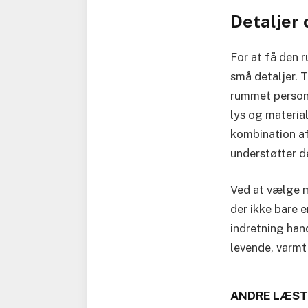
Detaljer 
For at få den r
små detaljer. 
rummet personl
lys og materia
kombination af
understøtter 
Ved at vælge mø
der ikke bare e
indretning han
levende, varmt 
ANDRE LÆST