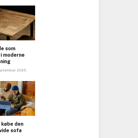
de som
 i moderne
tning
eptember 2025
t købe den
vide sofa