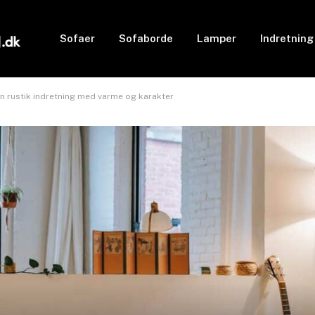
Sofaer
Sofaborde
Lamper
Indretning
en rustik indretning med varme og karakter