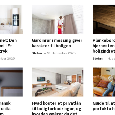
net: Den
Gardinrør i messing giver
Plankebor
i i Et
karakter til boligen
hjørnesten
tryk
boligindre
Stefan
10. december 2025
mber 2025
Stefan
4. s
ramik
Hvad koster et privatlån
Guide til a
 unikt
til boligforbedringer, og
perfekte h
em
hvordan vælger du det