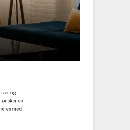
arver og
r ønsker en
ineres med