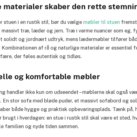
e materialer skaber den rette stemni
r stuen i en rustik stil, bør du vælge
møbler til stuen
fremsti
 massivt træ, læder og jern. Træ i varme nuancer som eg, fy
t solidt og jordnært udtryk, mens lædermøbler tilfører b
. Kombinationen af rå og naturlige materialer er essentiel 
fære, der føles autentisk og tidløs.
elle og komfortable møbler
ing handler ikke kun om udseendet – møblerne skal også vær
 En stor sofa med bløde puder, et massivt sofabord og soli
kaber både hygge og praktisk opbevaringsplads. Tænk på, 
 brugt i hverdagen: en stue i rustik stil skal være et sted, 
le familien og nyde tiden sammen.