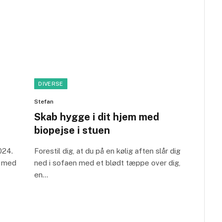
DIVERSE
Stefan
Skab hygge i dit hjem med
biopejse i stuen
024.
Forestil dig, at du på en kølig aften slår dig
t med
ned i sofaen med et blødt tæppe over dig,
en…