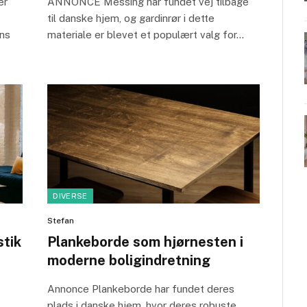
er
ANNONCE Messing har fundet vej tilbage
til danske hjem, og gardinrør i dette
ens
materiale er blevet et populært valg for…
DIVERSE
Stefan
stik
Plankeborde som hjørnesten i
moderne boligindretning
Annonce Plankeborde har fundet deres
plads i danske hjem, hvor deres robuste