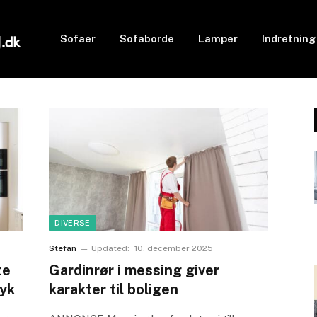
Sofaer
Sofaborde
Lamper
Indretning
DIVERSE
Stefan
Updated:
10. december 2025
te
Gardinrør i messing giver
ryk
karakter til boligen