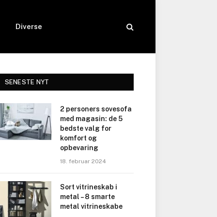
Diverse
SENESTE NYT
2 personers sovesofa
med magasin: de 5
bedste valg for
komfort og
opbevaring
18. februar 2024
Sort vitrineskab i
metal – 8 smarte
metal vitrineskabe