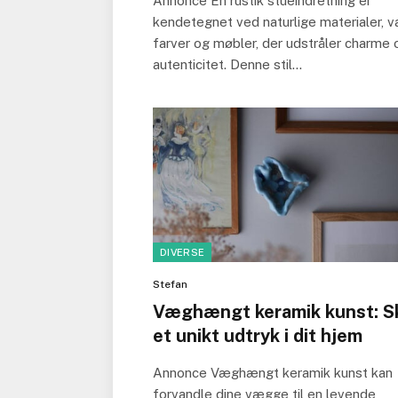
Annonce En rustik stueindretning er
kendetegnet ved naturlige materialer, 
farver og møbler, der udstråler charme 
autenticitet. Denne stil…
DIVERSE
Stefan
Væghængt keramik kunst: S
et unikt udtryk i dit hjem
Annonce Væghængt keramik kunst kan
forvandle dine vægge til en levende