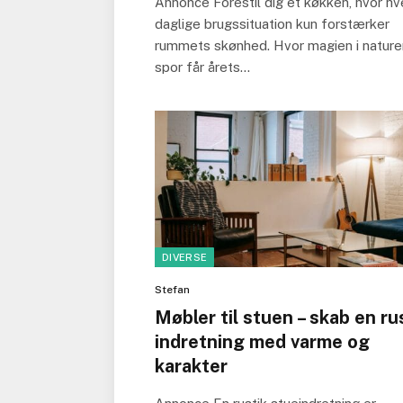
Annonce Forestil dig et køkken, hvor hv
daglige brugssituation kun forstærker
rummets skønhed. Hvor magien i natur
spor får årets…
DIVERSE
Stefan
Møbler til stuen – skab en ru
indretning med varme og
karakter