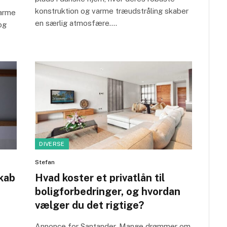
konstruktion og varme træudstråling skaber
varme
en særlig atmosfære.…
og
DIVERSE
Stefan
kab
Hvad koster et privatlån til
boligforbedringer, og hvordan
vælger du det rigtige?
Annonce for Santander. Mange drømmer om