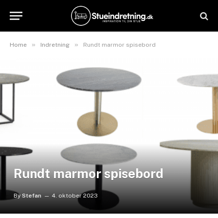
»
»
Home
Indretning
Rundt marmor spisebord
Rundt marmor spisebord
By
Stefan
4. oktober 2023