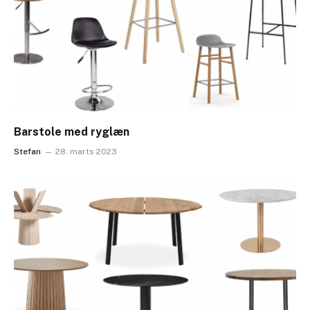
Barstole med ryglæn
Stefan
28. marts 2023