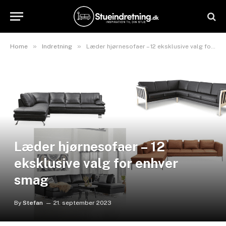
»
»
Home
Indretning
Læder hjørnesofaer – 12 eksklusive valg for enhver smag
Læder hjørnesofaer – 12
eksklusive valg for enhver
smag
By
Stefan
21. september 2023