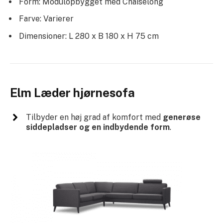
Form: Modulopbygget med Chaiselong
Farve: Varierer
Dimensioner: L 280 x B 180 x H 75 cm
Elm Læder hjørnesofa
Tilbyder en høj grad af komfort med
generøse
siddepladser og en indbydende form
.