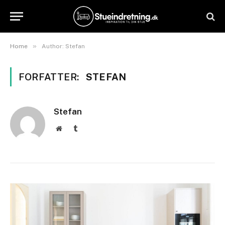
»
Home
Author: Stefan
FORFATTER:
STEFAN
Stefan
Website
Tumblr