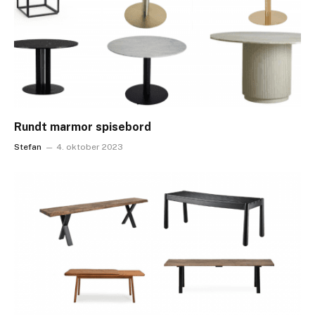
Rundt marmor spisebord
Stefan
4. oktober 2023