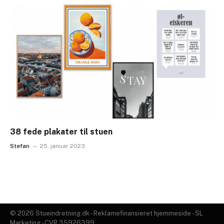
38 fede plakater til stuen
Stefan
25. januar 2023
© 2026 Stueindretning.dk - Reklamefinansieret hjemmeside - SL
Marketing - CVR 35926399