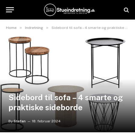
»
»
Home
Indretning
Sidebord til sofa – 4 smarte og praktiske sideborde
Sidebord til sofa – 4 smarte og
praktiske sideborde
By
Stefan
18. februar 2024